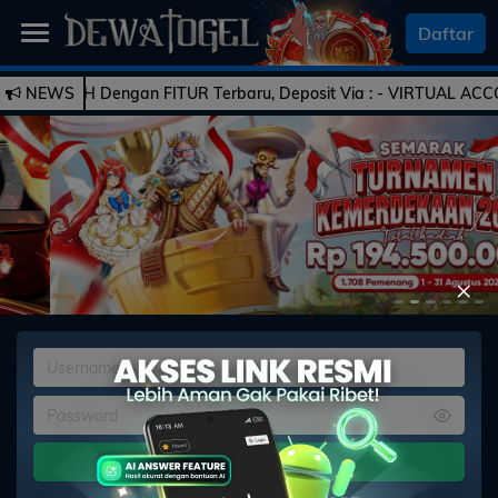
SELAMAT DATANG
Daftar
H Dengan FITUR Terbaru, Deposit Via : - VIRTUAL ACCOUNT - E-WA
NEWS
Beranda
Daftar
Togel
Previous
Live
Casino
×
Slot
Games
Esports
PROMO
Bola