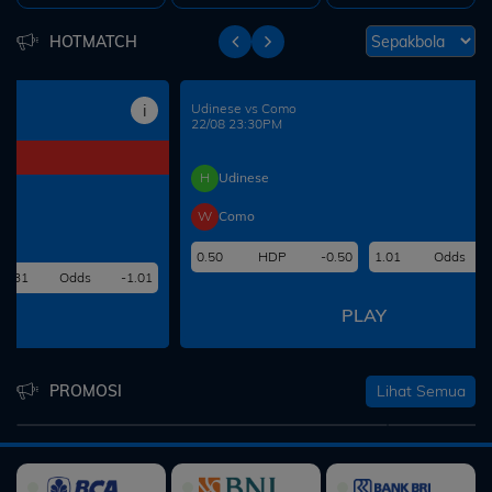
HOTMATCH
Udinese vs Como
Hull Cit... vs 
i
22/08 23:30PM
22/08 19:30P
H
Udinese
H
Hull City
W
Como
W
Manchest
0.50
HDP
-0.50
1.01
Odds
-1.14
1.25
HD
PLAY
Lihat Semua
PROMOSI