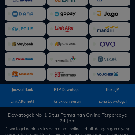
Jadwal Bank
RTP Dewatogel
Bukti JP
Link Alternatif
Kritik dan Saran
Zona Dewatogel
Dewatogel: No. 1 Situs Permainan Online Terpercaya
24 Jam
DewaTogel
adalah situs permainan online terbaik dengan game yang
lengkap dan sangat terpercaya. Situs ini menyediakan permainan judi